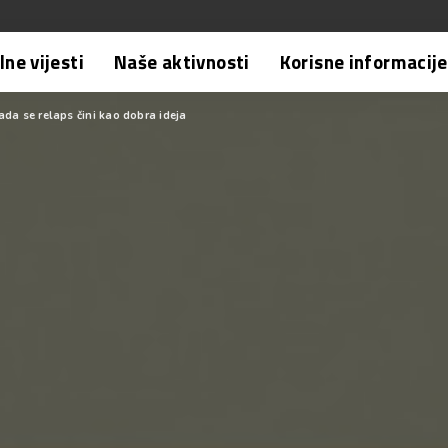
ne vijesti
Naše aktivnosti
Korisne informacije
da se relaps čini kao dobra ideja