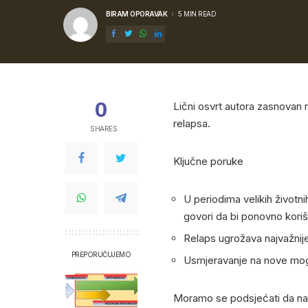
BIRAM OPORAVAK
5 MIN READ
POSTED
BY
0
Lični osvrt autora zasnovan n
relapsa.
SHARES
Ključne poruke
U periodima velikih životnih
govori da bi ponovno koriš
Relaps ugrožava najvažnije 
PREPORUČUJEMO
Usmjeravanje na nove mogu
Moramo se podsjećati da n