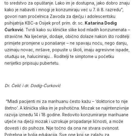
to sredstvo za opuštanje. Lako im je dostupna, jako dobro znaju
kako je nabaviti i mnogi je konzumiraju već u 7. ili 8. razredu”,
govori nam pročelnica Zavoda za dječju i adolescentsku
psihijatrija KBC-a Osijek prof. prim. dr. sc.
Katarina Dodig
Ćurković
. Tvrdi kako su kliničke slike kod mladih konzumenata –
stravične. Na liječenje, dodaje, obično dolaze nakon što roditelji
primijete promjene u ponašanje – ne spavaju noću, nego danju,
uzimaju novac, mršave, popuste u školi, imaju agresivne ispade,
otuđuju se, haluciniraju… Roditelji te simptome u početku
nerijetko pripisuju pubertetu.
Dr. Ćelić i dr. Dodig-Ćurković
“Mladi pacijenti mi za marihuanu često kažu – ‘doktorice to nije
štetno’. A klinička slika im je psihotična. Mozak se najintenzivnije
razvija između 14 i 18 godine. Redovito konzumiranje marihuane
utječe na dječji mozak i uzrokuje propadanje ličnosti, a može
dovesti i do psihoze. Nije točno da ona ne stvara ovisnost.
Potrebna je bolja edukacija. Sve one koji se zalažu za