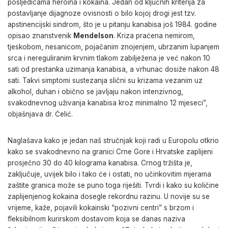
posljedicama heroina i kokaina. Jedan od ključnih kriterija za
postavljanje dijagnoze ovisnosti o bilo kojoj drogi jest tzv.
apstinencijski sindrom, što je u pitanju kanabisa još 1984. godine
opisao znanstvenik
Mendelson
. Kriza praćena nemirom,
tjeskobom, nesanicom, pojačanim znojenjem, ubrzanim lupanjem
srca i nereguliranim krvnim tlakom zabilježena je već nakon 10
sati od prestanka uzimanja kanabisa, a vrhunac dosiže nakon 48
sati. Takvi simptomi sustezanja slični su krizama vezanim uz
alkohol, duhan i obično se javljaju nakon intenzivnog,
svakodnevnog uživanja kanabisa kroz minimalno 12 mjeseci”,
objašnjava dr. Ćelić.
Naglašava kako je jedan naš stručnjak koji radi u Europolu otkrio
kako se svakodnevno na granici Crne Gore i Hrvatske zaplijeni
prosječno 30 do 40 kilograma kanabisa. Crnog tržišta je,
zaključuje, uvijek bilo i tako će i ostati, no učinkovitim mjerama
zaštite granica može se puno toga riješiti. Tvrdi i kako su količine
zaplijenjenog kokaina dosegle rekordnu razinu. U novije su se
vrijeme, kaže, pojavili kokainski “pozivni centri” s brzom i
fleksibilnom kurirskom dostavom koja se danas naziva