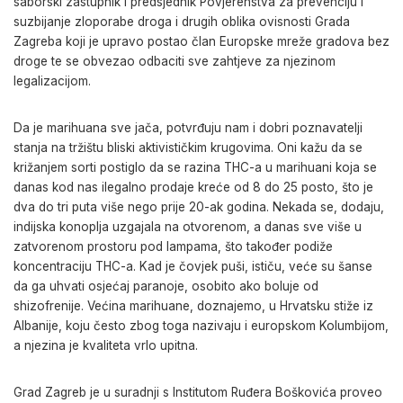
saborski zastupnik i predsjednik Povjerenstva za prevenciju i
suzbijanje zloporabe droga i drugih oblika ovisnosti Grada
Zagreba koji je upravo postao član Europske mreže gradova bez
droge te se obvezao odbaciti sve zahtjeve za njezinom
legalizacijom.
Da je marihuana sve jača, potvrđuju nam i dobri poznavatelji
stanja na tržištu bliski aktivističkim krugovima. Oni kažu da se
križanjem sorti postiglo da se razina THC-a u marihuani koja se
danas kod nas ilegalno prodaje kreće od 8 do 25 posto, što je
dva do tri puta više nego prije 20-ak godina. Nekada se, dodaju,
indijska konoplja uzgajala na otvorenom, a danas sve više u
zatvorenom prostoru pod lampama, što također podiže
koncentraciju THC-a. Kad je čovjek puši, ističu, veće su šanse
da ga uhvati osjećaj paranoje, osobito ako boluje od
shizofrenije. Većina marihuane, doznajemo, u Hrvatsku stiže iz
Albanije, koju često zbog toga nazivaju i europskom Kolumbijom,
a njezina je kvaliteta vrlo upitna.
Grad Zagreb je u suradnji s Institutom Ruđera Boškovića proveo