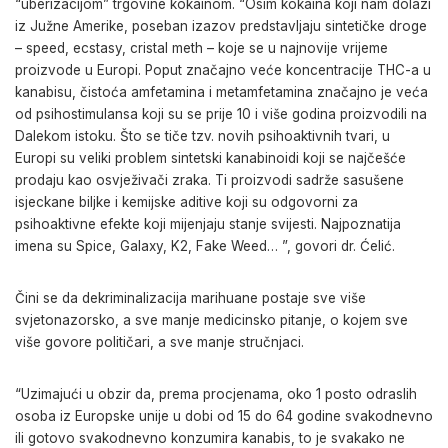
“uberizacijom” trgovine kokainom. “Osim kokaina koji nam dolazi
iz Južne Amerike, poseban izazov predstavljaju sintetičke droge
– speed, ecstasy, cristal meth – koje se u najnovije vrijeme
proizvode u Europi. Poput značajno veće koncentracije THC-a u
kanabisu, čistoća amfetamina i metamfetamina značajno je veća
od psihostimulansa koji su se prije 10 i više godina proizvodili na
Dalekom istoku. Što se tiče tzv. novih psihoaktivnih tvari, u
Europi su veliki problem sintetski kanabinoidi koji se najčešće
prodaju kao osvježivači zraka. Ti proizvodi sadrže sasušene
isjeckane biljke i kemijske aditive koji su odgovorni za
psihoaktivne efekte koji mijenjaju stanje svijesti. Najpoznatija
imena su Spice, Galaxy, K2, Fake Weed… ”, govori dr. Ćelić.
Čini se da dekriminalizacija marihuane postaje sve više
svjetonazorsko, a sve manje medicinsko pitanje, o kojem sve
više govore političari, a sve manje stručnjaci.
“Uzimajući u obzir da, prema procjenama, oko 1 posto odraslih
osoba iz Europske unije u dobi od 15 do 64 godine svakodnevno
ili gotovo svakodnevno konzumira kanabis, to je svakako ne