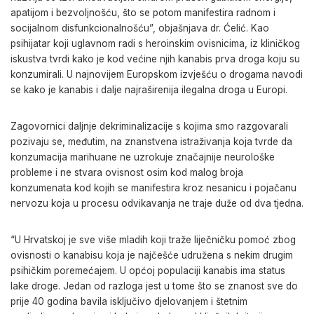
apatijom i bezvoljnošću, što se potom manifestira radnom i
socijalnom disfunkcionalnošću”, objašnjava dr. Ćelić. Kao
psihijatar koji uglavnom radi s heroinskim ovisnicima, iz kliničkog
iskustva tvrdi kako je kod većine njih kanabis prva droga koju su
konzumirali. U najnovijem Europskom izvješću o drogama navodi
se kako je kanabis i dalje najraširenija ilegalna droga u Europi.
Zagovornici daljnje dekriminalizacije s kojima smo razgovarali
pozivaju se, međutim, na znanstvena istraživanja koja tvrde da
konzumacija marihuane ne uzrokuje značajnije neurološke
probleme i ne stvara ovisnost osim kod malog broja
konzumenata kod kojih se manifestira kroz nesanicu i pojačanu
nervozu koja u procesu odvikavanja ne traje duže od dva tjedna.
“U Hrvatskoj je sve više mladih koji traže liječničku pomoć zbog
ovisnosti o kanabisu koja je najčešće udružena s nekim drugim
psihičkim poremećajem. U općoj populaciji kanabis ima status
lake droge. Jedan od razloga jest u tome što se znanost sve do
prije 40 godina bavila isključivo djelovanjem i štetnim