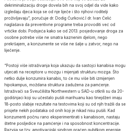
dekriminalizaciju droge dovela bih na svoj odjel da vide kako
izgledaju djeca koja se od nje liječe i što njihovi roditelji
proživljavaju”, poručuje dr. Dodig Ćurković.I dr. Ivan Ćelić
naglašava da preventivne programe treba provoditi već od
vrtićke dobi. Podsjeća kako se od 2013. posjedovanje droga za
osobne potrebe više ne smatra kaznenim djelom, nego
prekršajem, a konzumente se više ne šalje u zatvor, nego na
liječenje.
“Postoji više istraživanja koja ukazuju da sastojci kanabisa mogu
utjecati na receptore u mozgu i mijenjati strukturu mozga. Što
netko dulje konzumira kanabis, to će mu više biti izmijenjen
hipokampus, moždana struktura zadužena za pamćenje.
Istraživači sa Sveučilišta Northwestern u SAD-u otkrili su da 20-
godišnjaci koji su učestalo pušili marihuanu kao tinejdžeri imaju
18-posto slabije rezultate na testovima koji su od njih tražili da se
prisjete nekih podataka od onih koji je nikad nisu pušili. Kad
konzumenti počnu rano eksperimentirati s kanabisom, nastaju
štetne posljedice na pamćenje i na sposobnost koncentracije.
Razvija se tzv. amotivacijski sindrom praćen gubitkom energije,