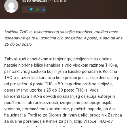
BIRAM OPORAVAK
10 MIN READ
POSTED
BY
Količina THC-a, psihoaktivnog sastojka kanabisa, rapidno raste:
donedavna ga je u uzorcima bilo prosječno 4 posto, a sad ga ima
25 do 30 posto
Zahvaljujući genetičkom inženjeringu, posljednjih su godina
nastale hibridne biljke kanabisa s vrlo visokom razinom THC-a,
psihoaktivnog sastojka koji mijenja ljudsko ponašanje. Količina
THC-a u uzorcima kanabisa koje prikupi policija rapidno raste p
od prosječno 4 posto THC-a 80-ih godina prošlog stoljeća,
danas imamo uzorke s 25 do 30 posto THC-a. Veća
koncentracija THC-a dovodi do snažnijeg osjećaja euforije ili
opuštenosti, ali i anksioznosti, izmijenjene percepcije osjeta i
vremena, poremećene koordinacije, paničnih napada, pa čak i
halucinacija. Tvrdi to za Globus
dr. Ivan Ćelić
, pročelnik Zavoda
za dualne poremećaje Klinike za psihijatriju Vrapče, HDZ-ov