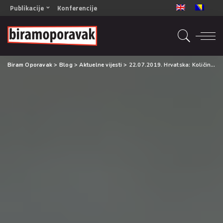
Publikacije
Konferencije
OPORAVAK- Naš zajednički cilj BiH/CG
OPORAVAK- Naš zajednički cilj SRB
RECOVERY- Our common goal ENG
Biram Oporavak
>
Blog
>
Aktuelne vijesti
>
22.07.2019. Hrvatska: Količina THC-a u marihuani rapidno raste
OPORAVAK- Naš zajednički cilj 2
Mala knjiga vještina
Šta ne raditi
Radna sveska za oporavak