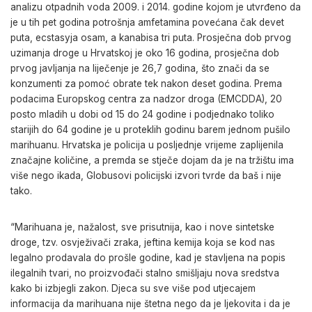
analizu otpadnih voda 2009. i 2014. godine kojom je utvrđeno da
je u tih pet godina potrošnja amfetamina povećana čak devet
puta, ecstasyja osam, a kanabisa tri puta. Prosječna dob prvog
uzimanja droge u Hrvatskoj je oko 16 godina, prosječna dob
prvog javljanja na liječenje je 26,7 godina, što znači da se
konzumenti za pomoć obrate tek nakon deset godina. Prema
podacima Europskog centra za nadzor droga (EMCDDA), 20
posto mladih u dobi od 15 do 24 godine i podjednako toliko
starijih do 64 godine je u proteklih godinu barem jednom pušilo
marihuanu. Hrvatska je policija u posljednje vrijeme zaplijenila
značajne količine, a premda se stječe dojam da je na tržištu ima
više nego ikada, Globusovi policijski izvori tvrde da baš i nije
tako.
“Marihuana je, nažalost, sve prisutnija, kao i nove sintetske
droge, tzv. osvježivači zraka, jeftina kemija koja se kod nas
legalno prodavala do prošle godine, kad je stavljena na popis
ilegalnih tvari, no proizvođači stalno smišljaju nova sredstva
kako bi izbjegli zakon. Djeca su sve više pod utjecajem
informacija da marihuana nije štetna nego da je ljekovita i da je