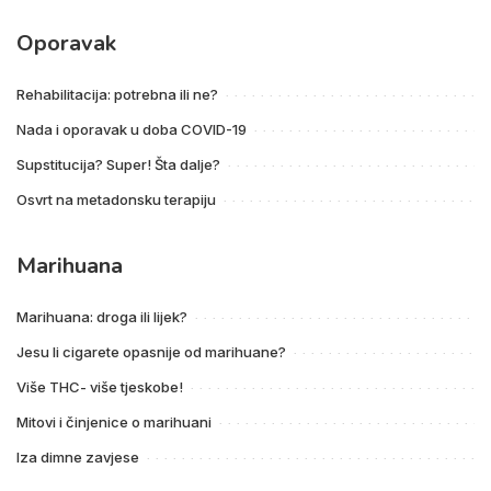
Oporavak
Rehabilitacija: potrebna ili ne?
Nada i oporavak u doba COVID-19
Supstitucija? Super! Šta dalje?
Osvrt na metadonsku terapiju
Marihuana
Marihuana: droga ili lijek?
Jesu li cigarete opasnije od marihuane?
Više THC- više tjeskobe!
Mitovi i činjenice o marihuani
Iza dimne zavjese